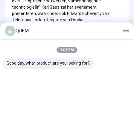
over "IP-optische netwerken, samenhangende 
technologieën".
Karl Gass zal het evenement 
presenteren, waaronder ook Edward Echeverry van 
Telefonica en Ian Redpath van Omdia.
QUEM
Recommended Products
7:06 PM
Good day, what product are you looking for?
8-kanaals voordelige
Attenuatornauwkeurigheid
DFB Laser Ligh
optische
±0,1 dB Multi-layer
Sources For Si
powermeter, met
optische attenuator
mode/multi-fi
datadownloadfunctie
bij 850 nm
Fiber Applicat
Aanvraag sturen
Aanvraag sturen
Aanvraag s