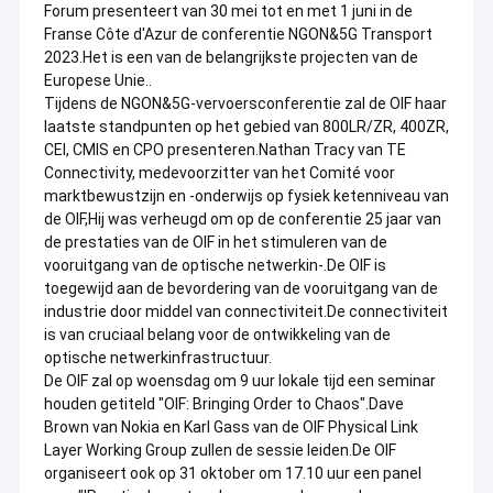
Forum presenteert van 30 mei tot en met 1 juni in de 
Franse Côte d'Azur de conferentie NGON&5G Transport 
2023.Het is een van de belangrijkste projecten van de 
Europese Unie..
Tijdens de NGON&5G-vervoersconferentie zal de OIF haar 
laatste standpunten op het gebied van 800LR/ZR, 400ZR, 
CEI, CMIS en CPO presenteren.
Nathan Tracy van TE 
Connectivity, medevoorzitter van het Comité voor 
marktbewustzijn en -onderwijs op fysiek ketenniveau van 
de OIF,Hij was verheugd om op de conferentie 25 jaar van 
de prestaties van de OIF in het stimuleren van de 
vooruitgang van de optische netwerkin-.
De OIF is 
toegewijd aan de bevordering van de vooruitgang van de 
industrie door middel van connectiviteit.
De connectiviteit 
is van cruciaal belang voor de ontwikkeling van de 
optische netwerkinfrastructuur.
De OIF zal op woensdag om 9 uur lokale tijd een seminar 
houden getiteld "OIF: Bringing Order to Chaos".
Dave 
Brown van Nokia en Karl Gass van de OIF Physical Link 
Layer Working Group zullen de sessie leiden.
De OIF 
organiseert ook op 31 oktober om 17.10 uur een panel 