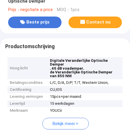
Optische Demper
Prijs：negotiate a price
MOQ：1pcs
Beste prijs
Contact nu
Productomschrijving
Digitale Veranderlijke Optische
Demper
Hoog licht
,
,
40 dB voademper
de Veranderlijke Optische Demper
van 850 NM
Betalingscondities
L/C, D/A, D/P, T/T, Western Union,
Certificering
CU,IOS
Levering vermogen
15pcs+per maand
Levertijd
15 werkdagen
Merknaam
YOUCii
Bekijk meer