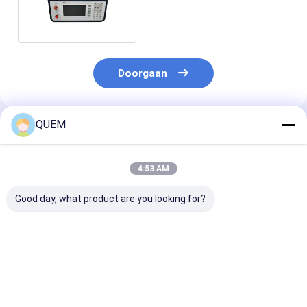
Optische Demper
Doorgaan
QUEM
Geadviseerde Producten
4:53 AM
Good day, what product are you looking for?
Hoge stabiliteit van
Optisch
Omvang van
optisch
gecontroleerde
terugkeerverlie
gecontroleerde
optische attenuator
tot 35 decibel
optische attenuator
100 ms Optische
Optische cont