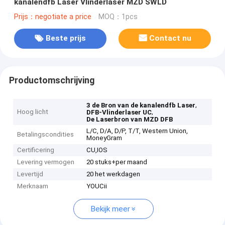
kanalendfb Laser Vlinderlaser MZD SWLD
Prijs：negotiate a price
MOQ：1pcs
Beste prijs
Contact nu
Productomschrijving
,
3 de Bron van de kanalendfb Laser
Hoog licht
,
DFB-Vlinderlaser UC
De Laserbron van MZD DFB
L/C, D/A, D/P, T/T, Western Union,
Betalingscondities
MoneyGram
Certificering
CU,IOS
Levering vermogen
20 stuks+per maand
Levertijd
20 het werkdagen
Merknaam
YOUCii
Bekijk meer