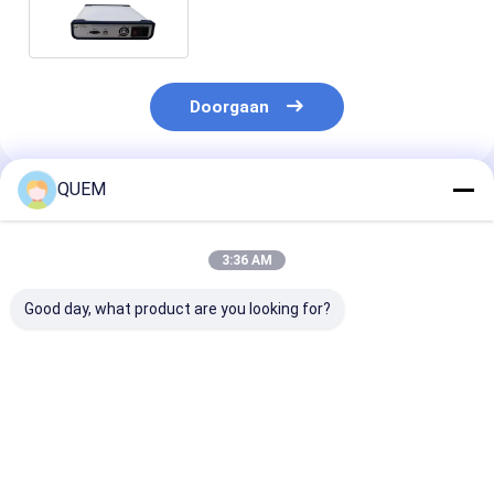
Laser Vlinderlaser MZD SWLD
Doorgaan
QUEM
Geadviseerde Producten
3:36 AM
Good day, what product are you looking for?
The Output Power Of
The PC/APC Point
USB/RS23 Inte
The High-power
Light Source Has An
Output Power 
Light Source Is 20
Output Power Of Up
20 dBm DFB Li
dBm To Maximize
To 20mW
Source
Performance
Beste prijs
Beste prijs
Beste pri