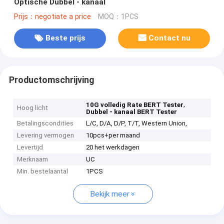
Optische Dubbel - kanaal
Prijs：negotiate a price
MOQ：1PCS
Beste prijs
Contact nu
Productomschrijving
,
10G volledig Rate BERT Tester
Hoog licht
Dubbel - kanaal BERT Tester
Betalingscondities
L/C, D/A, D/P, T/T, Western Union,
Levering vermogen
10pcs+per maand
Levertijd
20 het werkdagen
Merknaam
UC
Min. bestelaantal
1PCS
Bekijk meer