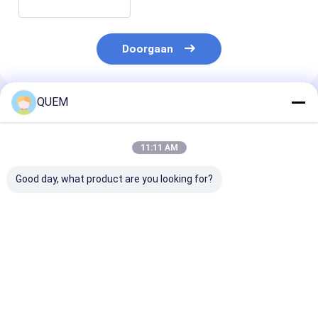
Doorgaan
QUEM
Geadviseerde Producten
11:11 AM
Good day, what product are you looking for?
Volledige snelheid
Een nieuwe
De 15G + 12-k
compatibel met 15G
professionele keuze
elektrische poo
12-kanaals
voor testen met een
foutpercentag
elektrische
12-kanaals BERT-
meter bereikt 
poortbitfoutmeter
meter van 622M tot
volledige snelh
Beste prijs
Beste prijs
Beste pri
15G
van 622M tot 