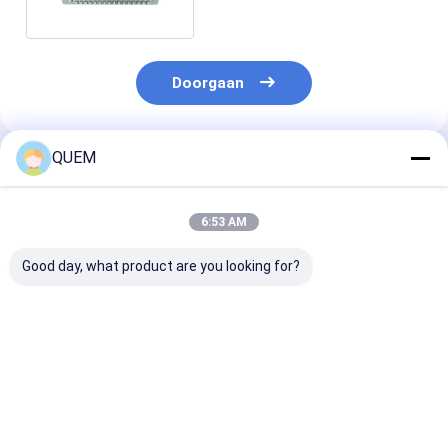
Doorgaan
QUEM
Geadviseerde Producten
6:53 AM
Good day, what product are you looking for?
De pc-gestuurde
O/C/L/CL melodieuze
PC Gecontrolee
afstembare
Laser
van de Bron b
laserlichtbronscanmodule
Bronbereikmodules
Melodieuze La
is klein van formaat
met
Bereikmodules
Golflengteresolutie
Beste prijs
Beste prijs
Beste pri
1.0 P.m.