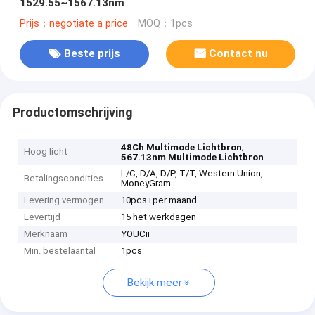
1529.55~1567.13nm
Prijs：negotiate a price
MOQ：1pcs
Beste prijs
Contact nu
Productomschrijving
,
48Ch Multimode Lichtbron
Hoog licht
567.13nm Multimode Lichtbron
L/C, D/A, D/P, T/T, Western Union,
Betalingscondities
MoneyGram
Levering vermogen
10pcs+per maand
Levertijd
15 het werkdagen
Merknaam
YOUCii
Min. bestelaantal
1pcs
Bekijk meer