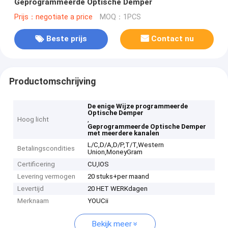
Geprogrammeerde Optische Demper
Prijs：negotiate a price
MOQ：1PCS
Beste prijs
Contact nu
Productomschrijving
De enige Wijze programmeerde
Optische Demper
Hoog licht
,
Geprogrammeerde Optische Demper
met meerdere kanalen
L/C,D/A,D/P,T/T,Western
Betalingscondities
Union,MoneyGram
Certificering
CU,IOS
Levering vermogen
20 stuks+per maand
Levertijd
20 HET WERKdagen
Merknaam
YOUCii
Bekijk meer