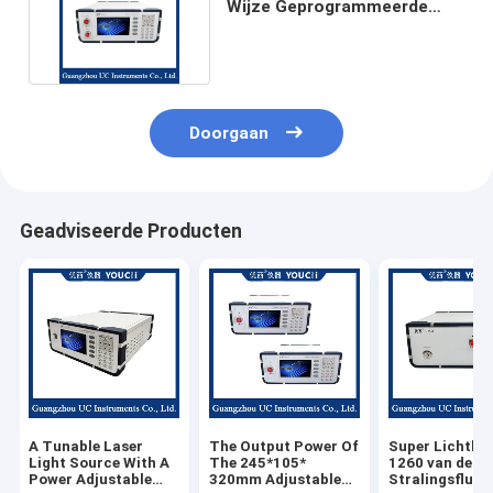
Wijze Geprogrammeerde
Optische Demper
Doorgaan
Geadviseerde Producten
A Tunable Laser
The Output Power Of
Super Lichtbr
Light Source With A
The 245*105*
1260 van de
Power Adjustable
320mm Adjustable
Stralingsfluor