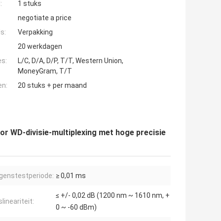
:
1 stuks
negotiate a price
s:
Verpakking
20 werkdagen
es:
L/C, D/A, D/P, T/T, Western Union,
MoneyGram, T/T
en:
20 stuks + per maand
WD-divisie-multiplexing met hoge precisie
enstestperiode:
≥ 0,01 ms
≤ +/- 0,02 dB (1200 nm ~ 1610 nm, +
ineariteit:
0 ~ -60 dBm)