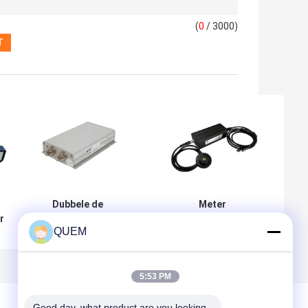
(
0
/ 3000)
Dubbele de
Meter
r
Machtsmeter
850/980/1310/1510~1640nm
QUEM
X
Mini850nm 980nm
van de hoge snelheids
van de Kanaal
Optische Macht
Lichtbron
t
5:53 PM
Good day, what product are you looking 