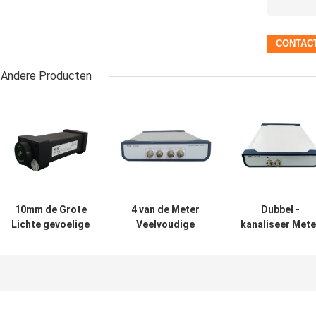
Andere Producten
10mm de Grote
4 van de Meter
Dubbel -
Lichte gevoelige
Veelvoudige
kanaliseer Mete
van de de
Kanalen van de
235mm X 55mm 
Machtsmeter van
kanaal de
320mm van de
Oppervlakteusb
Optische Macht
Hoge Machts
Optische Sensor
Facultatieve
Optische Mach
van InGaAs
Hoge Stabiliteit
snel beginnen