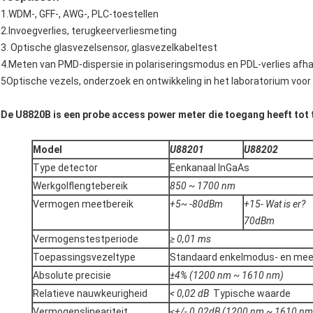
1.WDM-, GFF-, AWG-, PLC-toestellen
2.Invoegverlies, terugkeerverliesmeting
3. Optische glasvezelsensor, glasvezelkabeltest
4.Meten van PMD-dispersie in polariseringsmodus en PDL-verlies afhan
5Optische vezels, onderzoek en ontwikkeling in het laboratorium vo
De U8820B is een probe access power meter die toegang heeft tot
Model
U
88201
U
88202
Type detector
Eenkanaal InGaAs
Werkgolflengtebereik
850 ~ 1700 nm
Vermogen meetbereik
+5
~ -8
0
dBm
+15
- Wat is er?
70
dBm
Vermogenstestperiode
≥ 0,01 ms
Toepassingsvezeltype
Standaard enkelmodus- en meer
Absolute precisie
±
4% (1200 nm ~ 1610 nm)
Relatieve nauwkeurigheid
< 0,02 dB
Typische waarde
Vermogenslineariteit
≤
+/- 0.0
2
dB (1200 nm ~ 1610 nm,