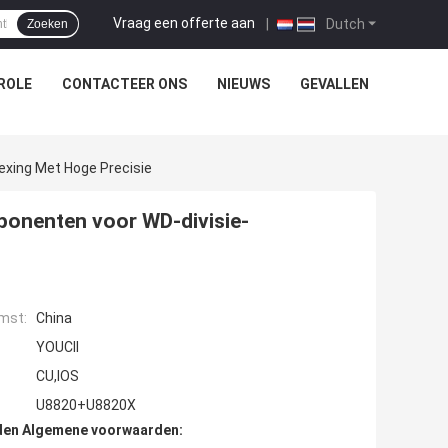
Vraag een offerte aan
|
Dutch
Zoeken
ROLE
CONTACTEER ONS
NIEUWS
GEVALLEN
xing Met Hoge Precisie
nenten voor WD-divisie-
mst:
China
YOUCII
CU,IOS
U8820+U8820X
den Algemene voorwaarden: