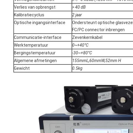
Verlies van opbrengst
> 40 dB
Kalibratiecyclus
2
jaar
Optische ingangsinterface
Ondersteunt optische glasveze
FC/PC connector inbrengen
Communicatie-interface
Zevenkernkabel
Werktemperatuur
0
~
+40°C
Bergingstemperatuur
-30
~
+80°C
Algemene afmetingen
15
5
mm
L,60
mm
W
,52
mm H
Gewicht
0.5
kg