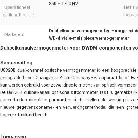
850 ~ 1700 NM
Operationeel
Het Ty
golflengtebereik:
toepass
Dubbelkanaalvermogenmeter
,
Hoogprecis
Markeren:
WD-divisie-multiplexervermogenmeter
Dubbelkanaalvermogenmeter voor DWDM-componenten voor 
Samenvatting
U8820B dual-channel optische vermogenmeter is een hoogprecisie
geüpgraded door Guangzhou Youxi Company.Het apparaat biedt twee
kan worden gebruikt voor zowel directe meting van optisch vermogen 
De U8820B dubbelkanaal optische stroommeter test is gemakkelijke
paneeltasten direct de parameters in te stellen, de werking is z
nieuwe gegevensopname- en verwerkingsmethode, die een groter 
hogere stabiliteit heeft.
Toepassen