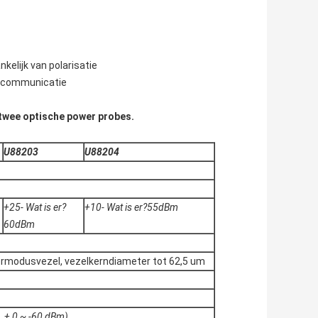
kelijk van polarisatie
or communicatie
 twee optische power probes.
U
88203
U
88204
+25
- Wat is er?
+10
- Wat is er?
55
dBm
60
dBm
modusvezel, vezelkerndiameter tot 62,5 um
 + 0 ~ -60 dBm)