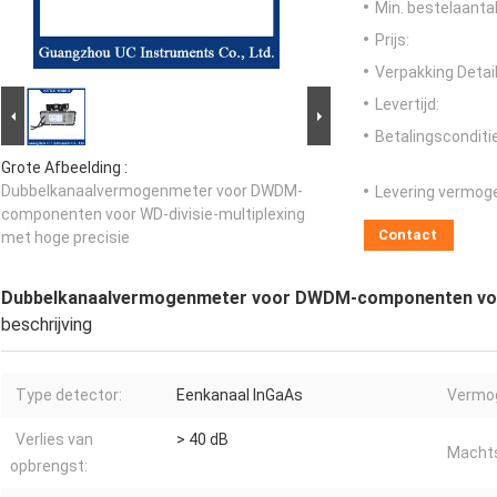
Min. bestelaantal
Prijs:
Verpakking Detail
Levertijd:
Betalingsconditi
Grote Afbeelding :
Dubbelkanaalvermogenmeter voor DWDM-
Levering vermog
componenten voor WD-divisie-multiplexing
Contact
met hoge precisie
Dubbelkanaalvermogenmeter voor DWDM-componenten voor 
beschrijving
Type detector:
Eenkanaal InGaAs
Vermog
Verlies van
> 40 dB
Machtsl
opbrengst: