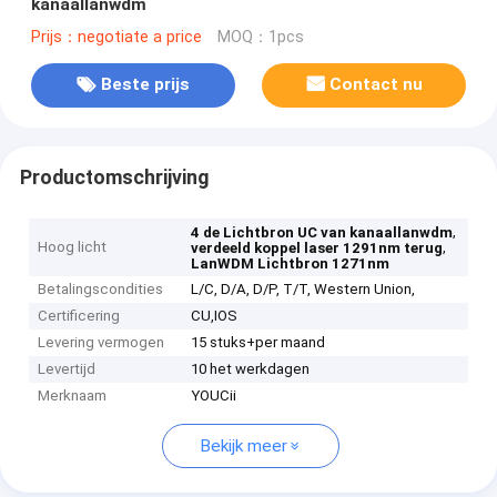
kanaallanwdm
Prijs：negotiate a price
MOQ：1pcs
Beste prijs
Contact nu
Productomschrijving
,
4 de Lichtbron UC van kanaallanwdm
Hoog licht
,
verdeeld koppel laser 1291nm terug
LanWDM Lichtbron 1271nm
Betalingscondities
L/C, D/A, D/P, T/T, Western Union,
Certificering
CU,IOS
Levering vermogen
15 stuks+per maand
Levertijd
10 het werkdagen
Merknaam
YOUCii
Bekijk meer