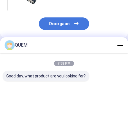
Doorgaan
QUEM
Geadviseerde Producten
7:58 PM
Good day, what product are you looking for?
The Output Power Of
The PC/APC Point
USB/RS23 Inte
The High-power
Light Source Has An
Output Power 
Light Source Is 20
Output Power Of Up
20 dBm DFB Li
dBm To Maximize
To 20mW
Source
Performance
Beste prijs
Beste prijs
Beste pri