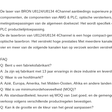
De laser van BRON U8124/U8134 4Channel aanbiedings superieure p
componenten, de componenten van AWG & PLC, optische versterkers, 
metingstoepassingen van de algemeen doelvezel. Het wordt specifi
PLC productielijntoepassing.
De de laserbron van U8124/U8134 4Channel is een hoge compact-gerangs
optische laserbron. Het verstrekt hoge prestaties Met meerdere kanal
vier en meer van de volgende kanalen kan op verzoek worden verstre
FAQ
Q: Bent u een fabrieksfabrikant?
A: Ja zijn wij fabrikant met 13 jaar ervarings in deze industrie en leve
Q: Waar is uw hoofdmarkt?
A: Azië, Europa, Amerika, het Midden-Oosten, Afrika en andere landen 
Q: Wat is uw minimumordehoeveelheid (MOQ)?
A: Als standaardbeleid, keuren wij MOQ van 1set goed, en de gemeng
verkoop volgens verschillende productregelen bevestigen.
Q: Kan ik de grootte en de kleur van het geval aanpassen?