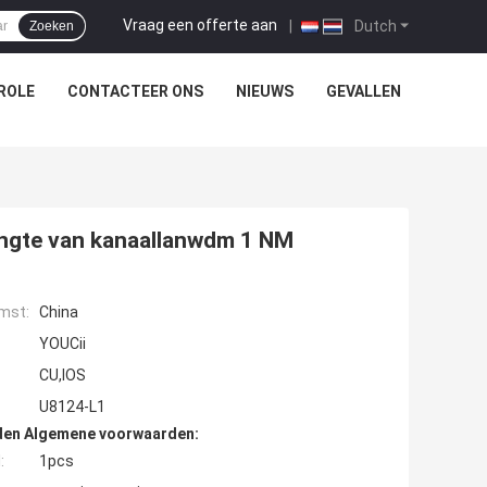
Vraag een offerte aan
|
Dutch
Zoeken
ROLE
CONTACTEER ONS
NIEUWS
GEVALLEN
engte van kanaallanwdm 1 NM
mst:
China
YOUCii
CU,IOS
U8124-L1
den Algemene voorwaarden:
:
1pcs