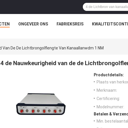
CTEN
ONGEVEER ONS
FABRIEKSREIS
KWALITEITSCONT
d Van De De Lichtbrongolflengte Van Kanaallanwdm 1 NM
4 de Nauwkeurigheid van de de Lichtbrongolfl
Productdetails:
Plaats van herko
Merknaam:
Certificering:
Modelnummer:
Betalen & Verzen
Min. bestelaantal