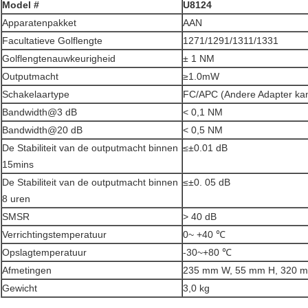
Model #
U8124
Apparatenpakket
AAN
Facultatieve Golflengte
1271/1291/1311/1331
Golflengtenauwkeurigheid
± 1 NM
Outputmacht
≥1.0mW
Schakelaartype
FC/APC (Andere Adapter ka
Bandwidth@3 dB
< 0,1 NM
Bandwidth@20 dB
< 0,5 NM
De Stabiliteit van de outputmacht binnen
≤±0.01 dB
15mins
De Stabiliteit van de outputmacht binnen
≤±0. 05 dB
8 uren
SMSR
> 40 dB
Verrichtingstemperatuur
0~ +40 ℃
Opslagtemperatuur
-30~+80 ℃
Afmetingen
235 mm W, 55 mm H, 320 
Gewicht
3,0 kg