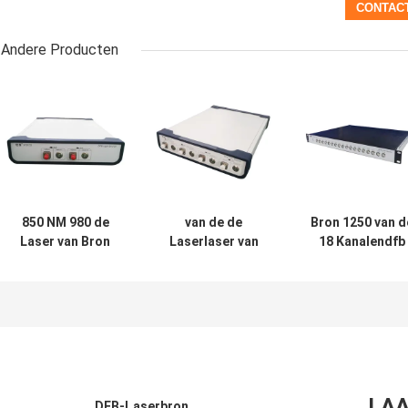
Andere Producten
850 NM 980 de
van de de
Bron 1250 van d
Laser van Bron
Laserlaser van
18 Kanalendfb
NM DFB Enige
1267.5nm
Laser de
Wijze
1274.5nm
Vezelinterface
1287.5nm Mwdm
van PC van NM
de Krachtbronapc
1270 NM FC
Schakelaar
LAA
DFB-Laserbron