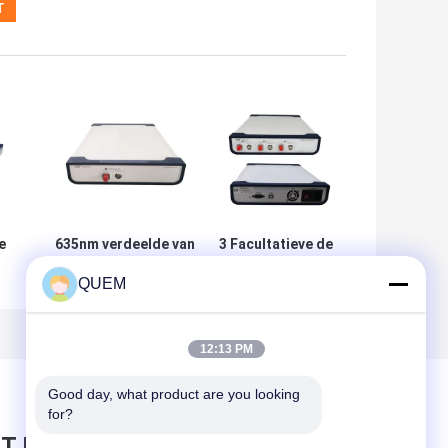
e
635nm verdeelde van
3 Facultatieve de
de Bron
Golflengte van de
QUEM
terugkoppelingslaser
van de bron
CW Ononderbroken
kanalendfb Laser
Laserhoofdband
Vlinderlaser MZD
SWLD
12:13 PM
Good day, what product are you looking 
for?
T BERICHT ACHTER