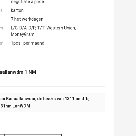
negotiate a price
s:
karton
7 het werkdagen
es:
L/C, D/A, D/P, T/T, Western Union,
MoneyGram
en:
1pcs+per maand
naallanwdm 1 NM
 van Kanaallanwdm
,
de lasers van 1311nm dfb
,
 1331nm LanWDM