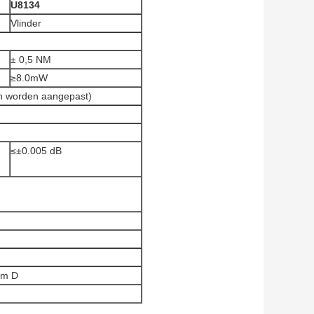
U8134
Vlinder
± 0,5 NM
≥8.0mW
n worden aangepast)
≤±0.005 dB
mm D