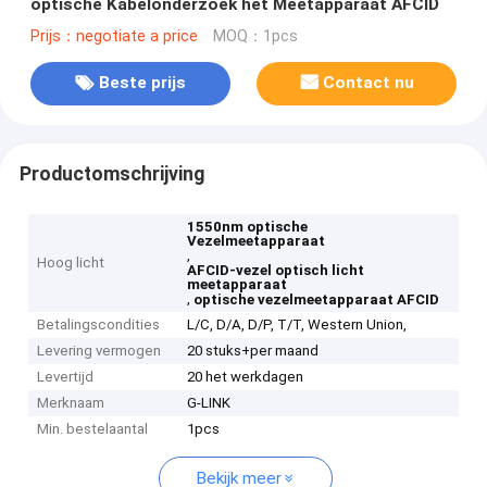
optische Kabelonderzoek het Meetapparaat AFCID
Prijs：negotiate a price
MOQ：1pcs
Beste prijs
Contact nu
Productomschrijving
1550nm optische
Vezelmeetapparaat
,
Hoog licht
AFCID-vezel optisch licht
meetapparaat
,
optische vezelmeetapparaat AFCID
Betalingscondities
L/C, D/A, D/P, T/T, Western Union,
Levering vermogen
20 stuks+per maand
Levertijd
20 het werkdagen
Merknaam
G-LINK
Min. bestelaantal
1pcs
Bekijk meer