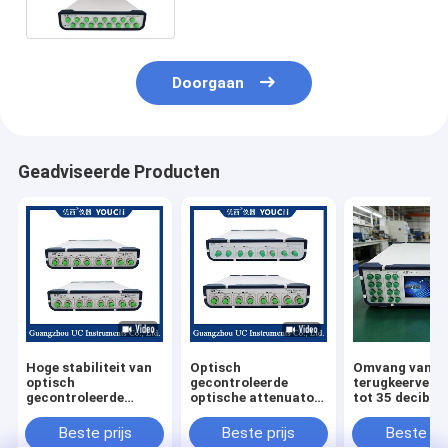
Doorgaan
Geadviseerde Producten
Hoge stabiliteit van
Optisch
Omvang van
optisch
gecontroleerde
terugkeerverlie
gecontroleerde
optische attenuator
tot 35 decibel
optische attenuator
100 ms Optische
Optische cont
met 4 kanalen 0~40
krachtregeling
Optische atte
Beste prijs
Beste prijs
Beste pri
dB
Stabilisatietijd