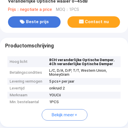
Veranderlijke Optische waaier 0~45dB
Prijs：negotiate a price
MOQ：1PCS
Beste prijs
Contact nu
Productomschrijving
,
8CH veranderlijke Optische Demper
Hoog licht
4Ch veranderlijke Optische Demper
L/C, D/A, D/P, T/T, Western Union,
Betalingscondities
MoneyGram
Levering vermogen
5 pcs+ per jaar
Levertijd
onkruid 2
Merknaam
YOUCii
Min. bestelaantal
1PCS
Bekijk meer