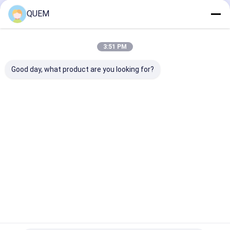
QUEM
Thuis
Ongeveer
Contacteer
Desktop
ons
ons
Site
3:51 PM
Sitemap
Privacy Policy
Kwaliteit
optische machtsmeter
China Fabriek.Copyright © 2026
Good day, what product are you looking for?
Guangzhou UC Instruments., Co. Ltd.. All Rights Reserved.
Huis
Producten
Ongeveer ons