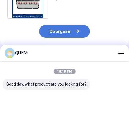
parallelle gegevensmetingen
mogelijk
Doorgaan
QUEM
Geadviseerde Producten
10:19 PM
Good day, what product are you looking for?
Hoge stabiliteit van
Optisch
Omvang van
optisch
gecontroleerde
terugkeerverlie
gecontroleerde
optische attenuator
tot 35 decibel
optische attenuator
100 ms Optische
Optische cont