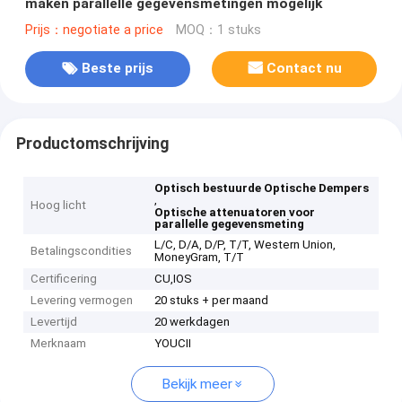
maken parallelle gegevensmetingen mogelijk
Prijs：negotiate a price
MOQ：1 stuks
Beste prijs
Contact nu
Productomschrijving
Optisch bestuurde Optische Dempers
,
Hoog licht
Optische attenuatoren voor
parallelle gegevensmeting
L/C, D/A, D/P, T/T, Western Union,
Betalingscondities
MoneyGram, T/T
Certificering
CU,IOS
Levering vermogen
20 stuks + per maand
Levertijd
20 werkdagen
Merknaam
YOUCII
Bekijk meer