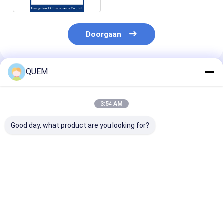
Doorgaan
QUEM
Geadviseerde Producten
3:54 AM
Good day, what product are you looking for?
The Output Power Of
The PC/APC Point
USB/RS23 Inte
The High-power
Light Source Has An
Output Power 
Light Source Is 20
Output Power Of Up
20 dBm DFB Li
dBm To Maximize
To 20mW
Source
Performance
Beste prijs
Beste prijs
Beste pri