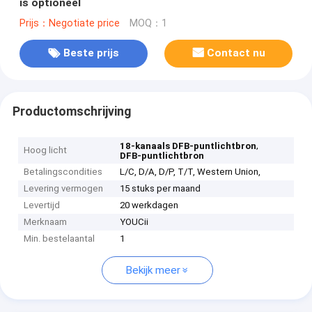
is optioneel
Prijs：Negotiate price
MOQ：1
Beste prijs
Contact nu
Productomschrijving
,
18-kanaals DFB-puntlichtbron
Hoog licht
DFB-puntlichtbron
Betalingscondities
L/C, D/A, D/P, T/T, Western Union,
Levering vermogen
15 stuks per maand
Levertijd
20 werkdagen
Merknaam
YOUCii
Min. bestelaantal
1
Bekijk meer