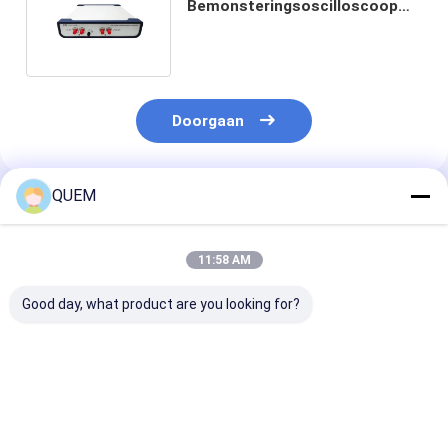
Bemonsteringsoscilloscoop
10G van Rate Single Mode Multi
Mode
Doorgaan
QUEM
Geadviseerde Producten
11:58 AM
Good day, what product are you looking for?
10G vier de
10G volledig Rate
Snelheid 10G v
Foutenmeetapparaat
Data Error
module de
BERT Support
Transmission
Autoproefsys