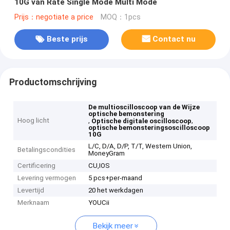
10G van Rate Single Mode Multi Mode
Prijs：negotiate a price
MOQ：1pcs
Beste prijs
Contact nu
Productomschrijving
De multioscilloscoop van de Wijze
optische bemonstering
Hoog licht
,
,
Optische digitale oscilloscoop
optische bemonsteringsoscilloscoop
10G
L/C, D/A, D/P, T/T, Western Union,
Betalingscondities
MoneyGram
Certificering
CU,IOS
Levering vermogen
5 pcs+per-maand
Levertijd
20 het werkdagen
Merknaam
YOUCii
Bekijk meer