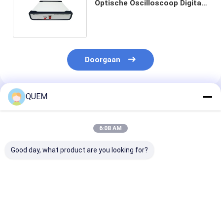
Optische Oscilloscoop Digitale
Communicatie Analyse
Doorgaan
QUEM
Geadviseerde Producten
6:08 AM
Good day, what product are you looking for?
10G vier de
10G volledig Rate
Snelheid 10G v
Foutenmeetapparaat
Data Error
module de
BERT Support
Transmission
Autoproefsys