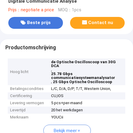
Digitale Communicatie Analyse
Prijs：negotiate a price
MOQ：1pcs
Beste prijs
Contact nu
Productomschrijving
de Optische Oscilloscoop van 30G
DCA
,
Hoog licht
25.78 Gbps
communicatiesysteemanalysator
,
25 Gbps Optische Oscilloscoop
Betalingscondities
L/C, D/A, D/P, T/T, Western Union,
Certificering
CU,IOS
Levering vermogen
5 pcs+per-maand
Levertijd
20 het werkdagen
Merknaam
YOUCii
Bekijk meer