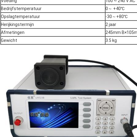
Voeding
100 ~ 240 V AC
Bedrijfstemperatuur
0～ +40℃
Opslagtemperatuur
-30～+80℃
Herijkingstermijn
2 jaar
Afmetingen
245mm B×105
Gewicht
3.5 kg