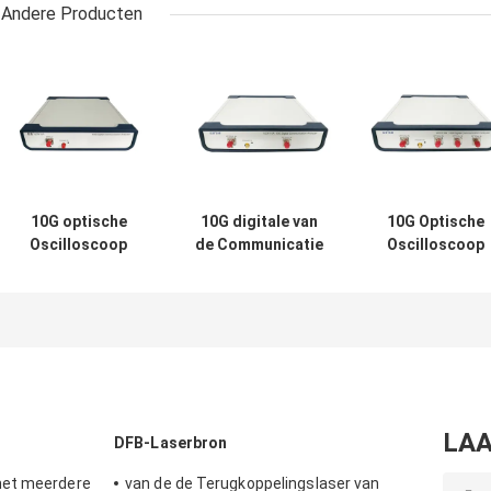
Andere Producten
10G optische
10G digitale van
10G Optische
Oscilloscoop
de Communicatie
Oscilloscoop
Digitale
de Trekkerbron
Digitale DCA
Communicatie
Analysator155mhz
Communicatie
Analysator
2500mhz Klok
Analysator Me
lage tarieven
LAA
DFB-Laserbron
met meerdere
van de de Terugkoppelingslaser van