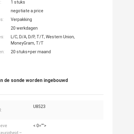
:
1 stuks
negotiate a price
s:
Verpakking
20 werkdagen
es:
L/C, D/A, D/P, T/T, Western Union,
MoneyGram, T/T
en:
20 stuks+per maand
 in de sonde worden ingebouwd
U8523
:
ieve
< 0="">
eurigheid –