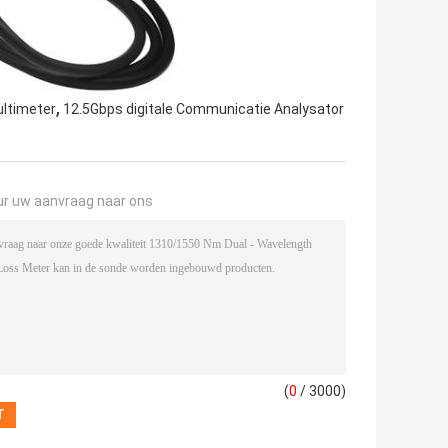
,
ltimeter
12.5Gbps digitale Communicatie Analysator
ur uw aanvraag naar ons
(
0
/ 3000)