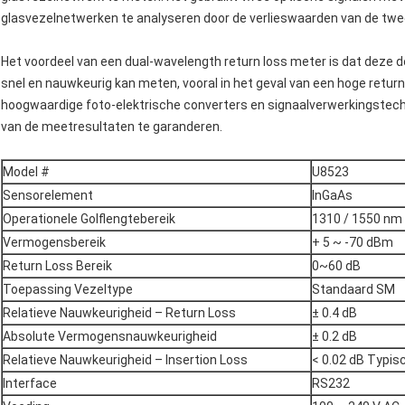
glasvezelnetwerken te analyseren door de verlieswaarden van de twee 
Het voordeel van een dual-wavelength return loss meter is dat deze d
snel en nauwkeurig kan meten, vooral in het geval van een hoge retur
hoogwaardige foto-elektrische converters en signaalverwerkingstec
van de meetresultaten te garanderen.
Model #
U8523
Sensorelement
InGaAs
Operationele Golflengtebereik
1310 / 1550 nm
Vermogensbereik
+ 5 ~ -70 dBm
Return Loss Bereik
0~60 dB
Toepassing Vezeltype
Standaard SM
Relatieve Nauwkeurigheid – Return Loss
± 0.4 dB
Absolute Vermogensnauwkeurigheid
± 0.2 dB
Relatieve Nauwkeurigheid – Insertion Loss
< 0.02 dB Typis
Interface
RS232