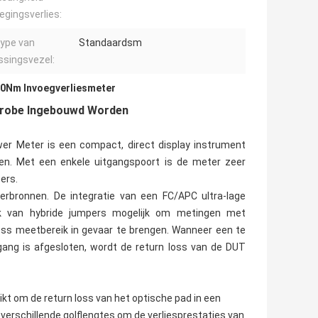
gingsverlies:
ype van
Standaardsm
ssingsvezel:
0Nm Invoegverliesmeter
Probe Ingebouwd Worden
 Meter is een compact, direct display instrument
gen. Met een enkele uitgangspoort is de meter zeer
ers.
bronnen. De integratie van een FC/APC ultra-lage
ik van hybride jumpers mogelijk om metingen met
ss meetbereik in gevaar te brengen. Wanneer een te
ang is afgesloten, wordt de return loss van de DUT
kt om de return loss van het optische pad in een
verschillende golflengtes om de verliesprestaties van