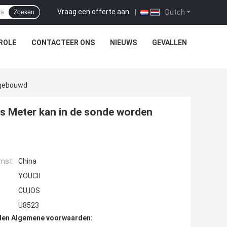
Vraag een offerte aan
|
Dutch
Zoeken
ROLE
CONTACTEER ONS
NIEUWS
GEVALLEN
ngebouwd
s Meter kan in de sonde worden
mst:
China
YOUCII
CU,IOS
U8523
den Algemene voorwaarden: