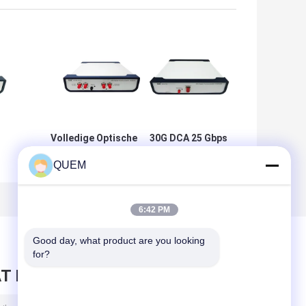
Volledige Optische de
30G DCA 25 Gbps
Bemonsteringsoscilloscoop
25,78 Gbps
QUEM
10G van Rate Single Mode
Optische
Multi Mode
Oscilloscoop
t
Digitale
Communicatie
6:42 PM
Analyse
Good day, what product are you looking 
for?
T BERICHT ACHTER