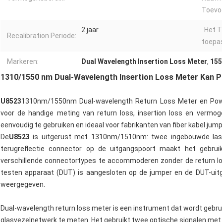
Toevoe
2 jaar
Het T
Recalibration Periode:
toepa
Markeren:
Dual Wavelength Insertion Loss Meter
,
155
1310/1550 nm Dual-Wavelength Insertion Loss Meter Kan 
U
852
3
1310nm/1550nm Dual-wavelength Return Loss Meter en Power
voor de handige meting van return loss, insertion loss en vermo
eenvoudig te gebruiken en ideaal voor fabrikanten van fiber kabel jump
De
U
852
3
is uitgerust met 1310nm/1510nm: twee ingebouwde laser
terugreflectie connector op de uitgangspoort maakt het gebru
verschillende connectortypes te accommoderen zonder de return lo
testen apparaat (DUT) is aangesloten op de jumper en de DUT-uitg
weergegeven.
Dual-wavelength return loss meter is een instrument dat wordt gebrui
glasvezelnetwerk te meten. Het gebruikt twee optische signalen met 