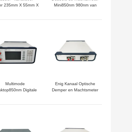
er 235mm X 55mm X
Mini850nm 980nm van
20mm van de Hoge
de Kanaal Lichtbron
hts Optische Macht
snel beginnen
TE PRIJS
BESTE PRIJS
Multimode
Enig Kanaal Optische
ktop850nm Digitale
Demper en Machtsmeter
anderlijke Optische
1490nm 1550nm
Demper
TE PRIJS
BESTE PRIJS