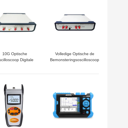
TE PRIJS
BESTE PRIJS
10G Optische
Volledige Optische de
cilloscoop Digitale
Bemonsteringsoscilloscoop
CA Communicatie
10G van Rate Single Mode
nalysator Met lage
Multi Mode
tarieven
TE PRIJS
BESTE PRIJS