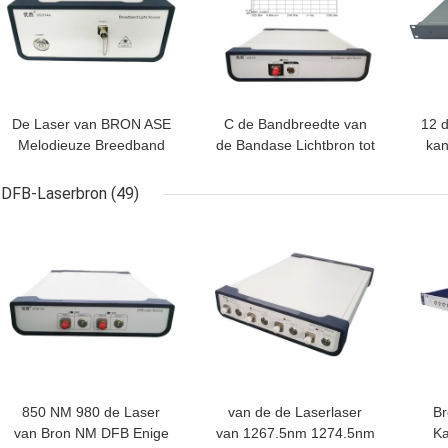
De Laser van BRON ASE
C de Bandbreedte van
12 
Melodieuze Breedband
de Bandase Lichtbron tot
kan
Lichtbron Superflat 1260
de Breedband lichtbron
NM ~ 1650 NM
van 40 NM
Sta
DFB-Laserbron
(49)
BESTE PRIJS
BESTE PRIJS
BES
850 NM 980 de Laser
van de de Laserlaser
Br
van Bron NM DFB Enige
van 1267.5nm 1274.5nm
Ka