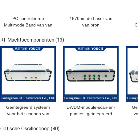
PC controleerde
1570nm de Laser van
Multimode Band van van
van bron
C
de Bron Lichtbron
centrumgolflengten de
15
Melodieuze Laser
Melodieuze Band van cl
M
Rf-Machtscomponenten
(13)
Bereikmodules O
Bereikmodules
BESTE PRIJS
BESTE PRIJS
BES
Geïntegreerd systeem
DWDM-module-scan-en-
Ge
voor het scannen van
punttest geïntegreerd
vo
DWDM-apparaten en het
testsysteem
m
testen van een enkel
Optische Oscilloscoop
(40)
punt