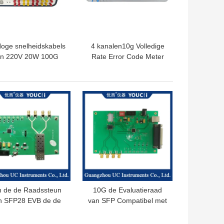
oge snelheidskabels
4 kanalen10g Volledige
an 220V 20W 100G
Rate Error Code Meter
T Tester For Optical
With Vertoning
Devices
TE PRIJS
BESTE PRIJS
n de de Raadssteun
10G de Evaluatieraad
n SFP28 EVB de de
van SFP Compatibel met
uidige Controle en
Modules van 11.7G of
stroombeveiliging In
Lagere Snelheden