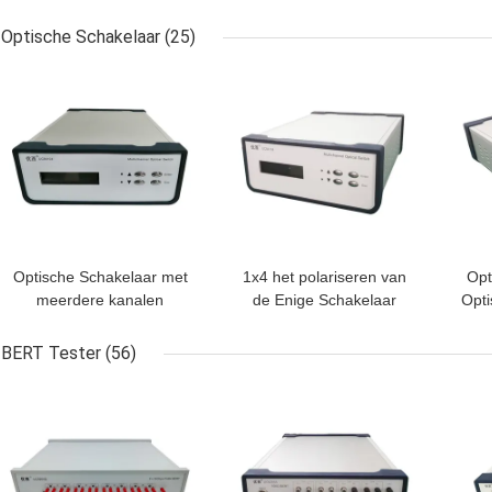
Wijze
1287.5nm Mwdm de
Ve
Krachtbronapc
va
Optische Schakelaar
(25)
Schakelaar
BESTE PRIJS
BESTE PRIJS
BES
Optische Schakelaar met
1x4 het polariseren van
Opt
meerdere kanalen
de Enige Schakelaar
Opti
1310nm 1550nm
1550nm van de
Wijzevezel
126
BERT Tester
(56)
BESTE PRIJS
BESTE PRIJS
BES