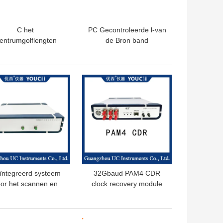
C het
PC Gecontroleerde l-van
entrumgolflengten
de Bron band
50nm van de Band
Melodieuze Laser
ultimode Lichtbron
Bereikmodules
TE PRIJS
BESTE PRIJS
ïntegreerd systeem
32Gbaud PAM4 CDR
or het scannen en
clock recovery module
eten van CWDM-
ondersteuning voor NRZ
modules
en PAM4 signalen