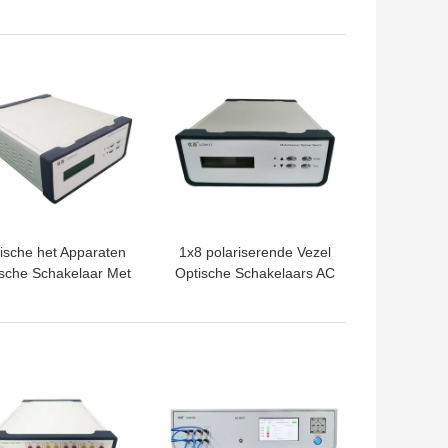
zelinterface van PC
terugkoppelingslaser CW
n NM 1270 NM FC
Ononderbroken
Laserhoofdband
TE PRIJS
BESTE PRIJS
ische het Apparaten
1x8 polariserende Vezel
sche Schakelaar Met
Optische Schakelaars AC
meerdere kanalen
220V
0nm 1650nm van de
288mm×260mm×117mm
Wegcontrole
TE PRIJS
BESTE PRIJS