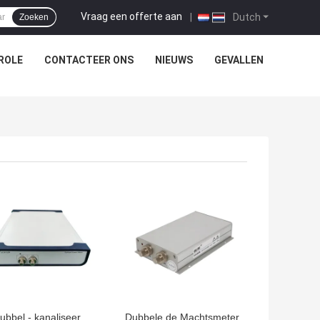
Vraag een offerte aan
|
Dutch
Zoeken
ROLE
CONTACTEER ONS
NIEUWS
GEVALLEN
TE PRIJS
BESTE PRIJS
ubbel - kanaliseer
Dubbele de Machtsmeter