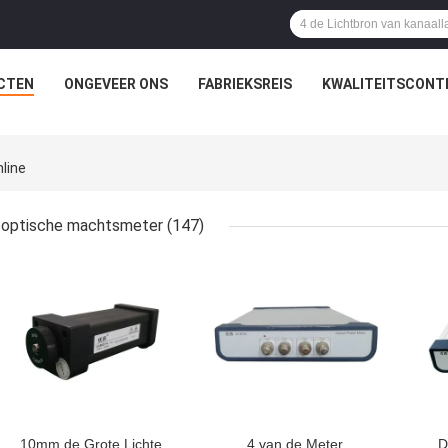
CTEN
ONGEVEER ONS
FABRIEKSREIS
KWALITEITSCONT
line
optische machtsmeter
(147)
BESTE PRIJS
BESTE PRIJS
BES
10mm de Grote Lichte
4 van de Meter
D