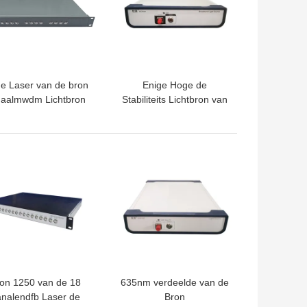
de Laser van de bron
Enige Hoge de
aalmwdm Lichtbron
Stabiliteits Lichtbron van
Melodieuze Hoge
de Band Breedband
biliteitssnel starten
Lichtbron
TE PRIJS
BESTE PRIJS
on 1250 van de 18
635nm verdeelde van de
nalendfb Laser de
Bron