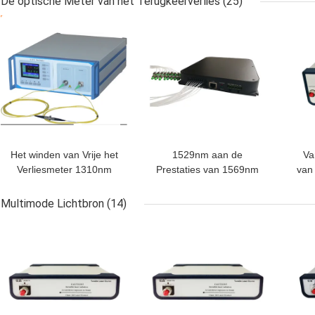
De optische Meter van het Terugkeerverlies
(25)
BESTE PRIJS
BESTE PRIJS
BES
Het winden van Vrije het
1529nm aan de
Va
Verliesmeter 1310nm
Prestaties van 1569nm
van
1550nm van de Stop
Optische
het
Achter Optische
Controlemodule
Multimode Lichtbron
(14)
Terugkeer
Me
BESTE PRIJS
BESTE PRIJS
BES
V