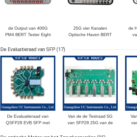
de Output van 400G
25G vier Kanalen
de H
PM4 BERT Tester Eight
Optische Haven BERT
v
Channel Synchronous
100V voor Optische
BER
Apparaten
De Evaluatieraad van SFP
(17)
BESTE PRIJS
BESTE PRIJS
BES
De Evaluatieraad van
Van de de Testraad 5G
Va
QSFP28 EVB SFP met
van SFP28 25G van de
va
Vier Input en Output 10G
de Module Lichtbron de
H
aan 32Gbps
Controleproefraad
Over