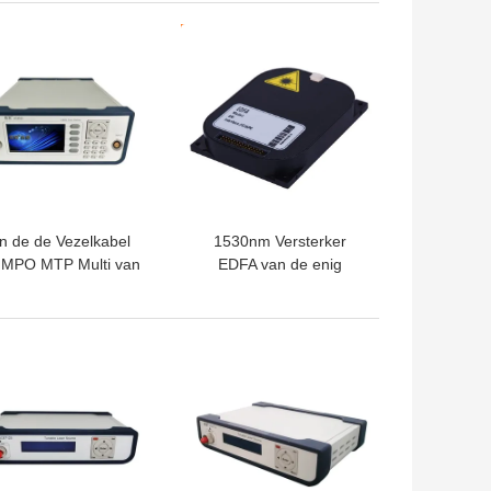
real time
TE PRIJS
BESTE PRIJS
n de de Vezelkabel
1530nm Versterker
 MPO MTP Multi van
EDFA van de enig
 de Terugkeerverlies
Kanaalerbium
Optisch van de de
Gesmeerde Vezel
tertoevoeging het
TE PRIJS
BESTE PRIJS
erliesproefsysteem