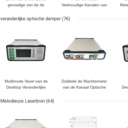
gevoelige van de de
Veelvoudige Kanalen van
Met
Machtsmeter van
de kanaal de Optische
3
Oppervlakteusb Optische
Macht Facultatieve Hoge
Mac
veranderlijke optische demper
(76)
Sensor van InGaAs
Stabiliteit
BESTE PRIJS
BESTE PRIJS
BES
Multimode Vezel van de
Dubbele de Machtsmeter
Desktop Veranderlijke
van de Kanaal Optische
Des
Optische Demper SMF
Demper
Ver
Melodieuze Laserbron
(64)
BESTE PRIJS
BESTE PRIJS
BES