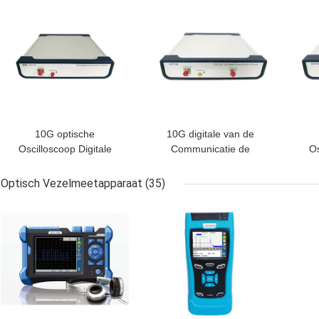
BESTE PRIJS
BESTE PRIJS
BES
10G optische
10G digitale van de
Oscilloscoop Digitale
Communicatie de
Os
Communicatie
Trekkerbron
D
Analysator
Analysator155mhz
A
Optisch Vezelmeetapparaat
(35)
2500mhz Klok
BESTE PRIJS
BESTE PRIJS
BES