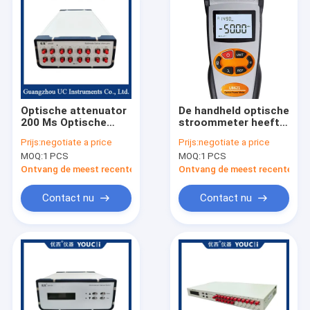
Optische attenuator
De handheld optische
200 Ms Optische
stroommeter heeft
vermogen attenuatie
precisie-
Prijs:
negotiate a price
Prijs:
negotiate a price
stabilisatietijd
laserdetectietechnologie
MOQ:
1 PCS
MOQ:
1 PCS
Ontvang de meest recente Prijs
Ontvang de meest recente Prij
Contact nu
Contact nu
Huis
Producten
Ongeveer ons