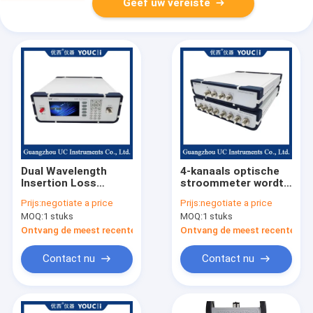
Geef uw vereiste
Dual Wavelength
4-kanaals optische
Insertion Loss
stroommeter wordt
Instrument Single
gebruikt voor
Prijs:
negotiate a price
Prijs:
negotiate a price
Light Source Outlet
optische PLC-
MOQ:
1 stuks
MOQ:
1 stuks
(Instrument voor het
elementen
inbrengen van
Ontvang de meest recente Prijs
Ontvang de meest recente Prij
dubbelgolflengteverlies)
Contact nu
Contact nu