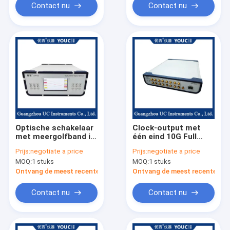
Contact nu
Contact nu
Optische schakelaar
Clock-output met
met meergolfband is
één eind 10G Full
kosteneffectief
Rate Error Meter
Prijs:
negotiate a price
Prijs:
negotiate a price
MOQ:
1 stuks
MOQ:
1 stuks
Ontvang de meest recente Prijs
Ontvang de meest recente Prij
Contact nu
Contact nu