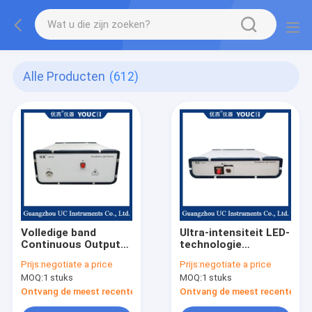
Alle Producten
(612)
Volledige band
Ultra-intensiteit LED-
Continuous Output
technologie
Breedband Lichtbron
Breedbandlichtbron
Prijs:
negotiate a price
Prijs:
negotiate a price
1260 ~ 1650 Nm
Kosteneffectief
MOQ:
1 stuks
MOQ:
1 stuks
Ontvang de meest recente Prijs
Ontvang de meest recente Prij