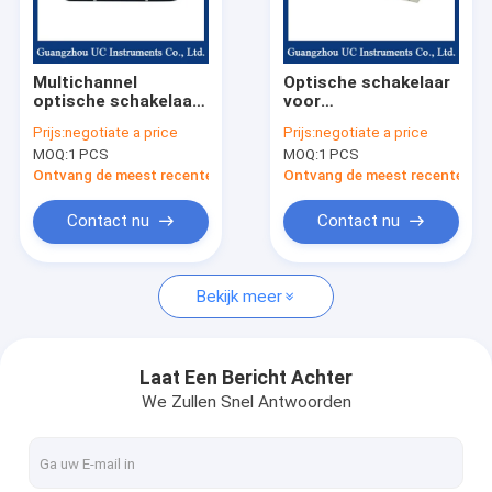
Fabrieksreis
Kwaliteitscontrole
Multichannel
Optische schakelaar
optische schakelaar
voor
Contacteer ons
gebruikt LCD-scherm
meerkanaaloptische
Prijs:
negotiate a price
Prijs:
negotiate a price
voor breed gebruik
bewaking
MOQ:
1 PCS
MOQ:
1 PCS
Nieuws
Ontvang de meest recente Prijs
Ontvang de meest recente Prij
Gevallen
Contact nu
Contact nu
Bekijk meer
optische machtsmeter
veranderlijke optische demper
Laat Een Bericht Achter
We Zullen Snel Antwoorden
Melodieuze Laserbron
DFB-Laserbron