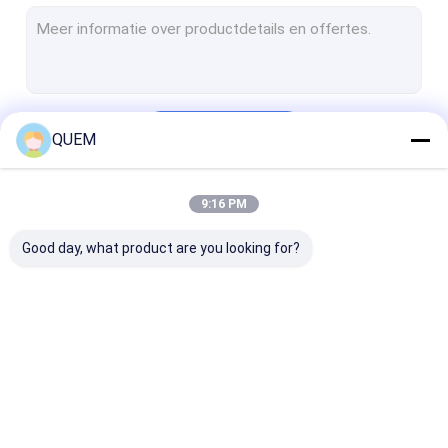
Optische Schakelaar
BERT Tester
De Evaluatieraad van SFP
Doorgaan
QUEM
De optische Meter van het Terugkeerverlies
Multimode Lichtbron
9:16 PM
Onze Categorieën
Rf-Machtscomponenten
Good day, what product are you looking for?
Optische Oscilloscoop
Optisch Vezelmeetapparaat
optische
veranderlijke
Melodieuze
machtsmeter
optische demper
Laserbron