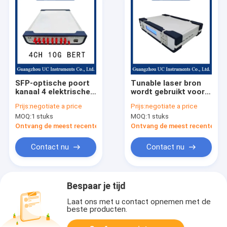
SFP-optische poort
Tunable laser bron
kanaal 4 elektrische
wordt gebruikt voor
poort 1 optische
snelle scanning test
Prijs:
negotiate a price
Prijs:
negotiate a price
poort 10 Gbit/S
van glasvezel grill
MOQ:
1 stuks
MOQ:
1 stuks
bitfoutmeter
sensoren
Ontvang de meest recente Prijs
Ontvang de meest recente Prij
Contact nu
Contact nu
Bespaar je tijd
Laat ons met u contact opnemen met de
beste producten.