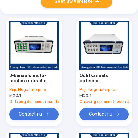
Geef uw vereiste
8-kanaals multi-
Ochtkanaals
modus optische
optische
attenuator met
stroommeter met
Prijs:
Negotiate price
Prijs:
Negotiate price
display voor
displayoptisch
MOQ:
1
MOQ:
1
nauwkeurige
signaalbewakingsapparaa
attenuatie
Ontvang de meest recente Prijs
Ontvang de meest recente Prij
Contact nu
Contact nu