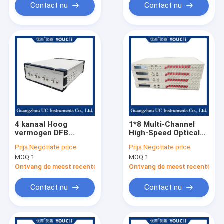
Contact nu
Contact nu
4 kanaal Hoog
1*8 Multi-Channel
vermogen DFB
High-Speed Optical
Lichtbron Multi-
Switch 1310/1550nm
Prijs:
Negotiate price
Prijs:
Negotiate price
golflengte Selectie
Veel gebruikt
MOQ:
1
MOQ:
1
Uitgangsvermogen
100mW
Ontvang de meest recente Prijs
Ontvang de meest recente Prij
Contact nu
Contact nu