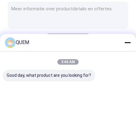
Optische Schakelaar
BERT Tester
De Evaluatieraad van SFP
Doorgaan
QUEM
De optische Meter van het Terugkeerverlies
Multimode Lichtbron
3:46 AM
Onze Categorieën
Rf-Machtscomponenten
Good day, what product are you looking for?
Optische Oscilloscoop
Optisch Vezelmeetapparaat
optische
veranderlijke
Melodieuze
machtsmeter
optische demper
Laserbron