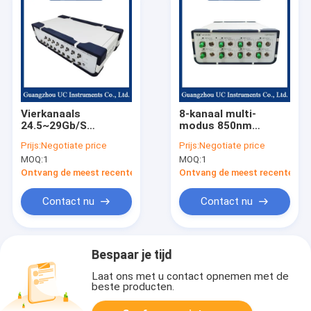
Vierkanaals
8-kanaal multi-
24.5~29Gb/S
modus 850nm
afstembare
puntlichtbron multi-
Prijs:
Negotiate price
Prijs:
Negotiate price
foutmeter
kanaal stabiele
MOQ:
1
MOQ:
1
lichtbron
Ontvang de meest recente Prijs
Ontvang de meest recente Prij
Contact nu
Contact nu
Bespaar je tijd
Laat ons met u contact opnemen met de
beste producten.