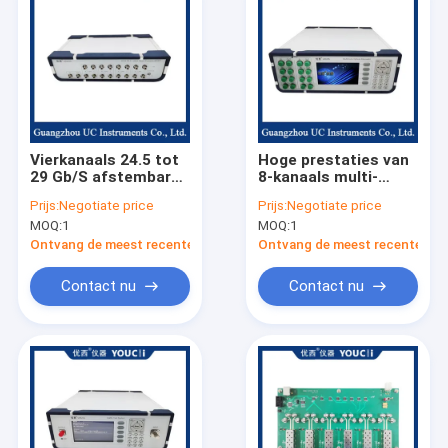
Vierkanaals 24.5 tot
Hoge prestaties van
29 Gb/S afstembare
8-kanaals multi-
foutmeter voor 100G
mode optische
Prijs:
Negotiate price
Prijs:
Negotiate price
TOSA/ROSA-
attenuator met
MOQ:
1
MOQ:
1
apparaten
display
Ontvang de meest recente Prijs
Ontvang de meest recente Prij
Contact nu
Contact nu
Huis
Producten
Ongeveer ons