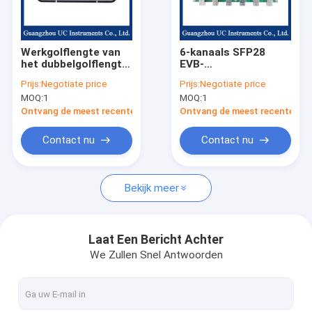
Fabrieksreis
Kwaliteitscontrole
Werkgolflengte van
6-kanaals SFP28
het dubbelgolflengte-
EVB-
Contacteer ons
invoegverliesinstrument
testbeoordelingsbord
Prijs:
Negotiate price
Prijs:
Negotiate price
is optioneel
compatibiliteit is
MOQ:
1
MOQ:
1
goed
Nieuws
Ontvang de meest recente Prijs
Ontvang de meest recente Prij
Gevallen
Contact nu
Contact nu
Bekijk meer
optische machtsmeter
veranderlijke optische demper
Laat Een Bericht Achter
We Zullen Snel Antwoorden
Melodieuze Laserbron
DFB-Laserbron