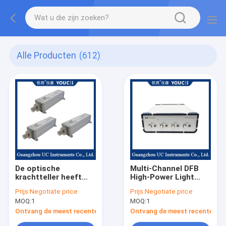
Alle Producten
(612)
De optische
Multi-Channel DFB
krachtteller heeft
High-Power Light
een klein ingebouwd
Source Wavelength
Prijs:
Negotiate price
Prijs:
Negotiate price
chassis
kan worden
MOQ:
1
MOQ:
1
aangepast
Ontvang de meest recente Prijs
Ontvang de meest recente Prij