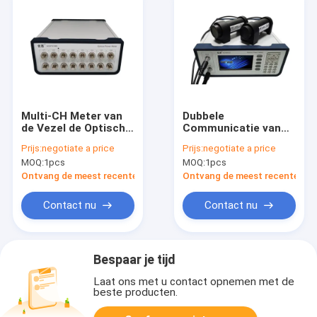
Multi-CH Meter van
Dubbele
de Vezel de Optische
Communicatie van
Macht met
de de Machtsmeter
Prijs:
negotiate a price
Prijs:
negotiate a price
Laserbron
RS232 van de Kanaal
MOQ:
1pcs
MOQ:
1pcs
Lichtbron Interface
Ontvang de meest recente Prijs
Ontvang de meest recente Prij
Contact nu
Contact nu
Bespaar je tijd
Laat ons met u contact opnemen met de
beste producten.