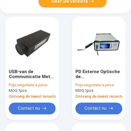
Geef uw vereiste
USB-van de
PD Externe Optische
Communicatie Meter
de
850nm Interface de
Kaliberbepalingsgolfleng
Prijs:
negotiate a price
Prijs:
negotiate a price
Optische Macht aan
1310nm 1550nm
MOQ:
1pcs
MOQ:
1pcs
1700nm
1650nm van de
Machtsmeter
Ontvang de meest recente Prijs
Ontvang de meest recente Prij
Contact nu
Contact nu