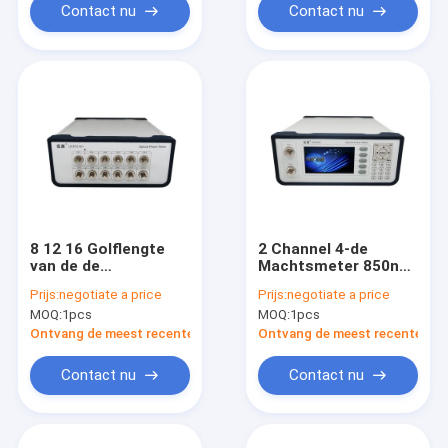
Contact nu
Contact nu
8 12 16 Golflengte
2 Channel 4-de
van de de
Machtsmeter 850nm
Meter1550nm
980nm 1310nm van
Prijs:
negotiate a price
Prijs:
negotiate a price
1610nm
de Kanaal Lichtbron
MOQ:
1pcs
MOQ:
1pcs
Kaliberbepaling van
de Kanaal de
Ontvang de meest recente Prijs
Ontvang de meest recente Prij
Optische Macht
Contact nu
Contact nu