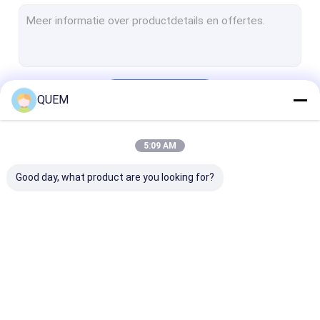
Optische Schakelaar
BERT Tester
De Evaluatieraad van SFP
Doorgaan
QUEM
De optische Meter van het Terugkeerverlies
Multimode Lichtbron
5:09 AM
Onze Categorieën
Rf-Machtscomponenten
Good day, what product are you looking for?
Optische Oscilloscoop
Optisch Vezelmeetapparaat
optische
veranderlijke
Melodieuze
machtsmeter
optische demper
Laserbron