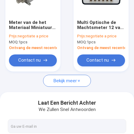
Fabrieksreis
Kwaliteitscontrole
Meter van de het
Multi Optische de
Materiaal Miniatuur
Machtsmeter 12 van
Contacteer ons
Modulaire Macht van
de Kanaal Hoge
Prijs:
negotiate a price
Prijs:
negotiate a price
de enig Kanaal de
Precisie Kanalen
MOQ:
1pcs
MOQ:
1pcs
Optische Test
Nieuws
Ontvang de meest recente Prijs
Ontvang de meest recente Prij
Gevallen
Contact nu
Contact nu
Bekijk meer
optische machtsmeter
veranderlijke optische demper
Laat Een Bericht Achter
We Zullen Snel Antwoorden
Melodieuze Laserbron
DFB-Laserbron