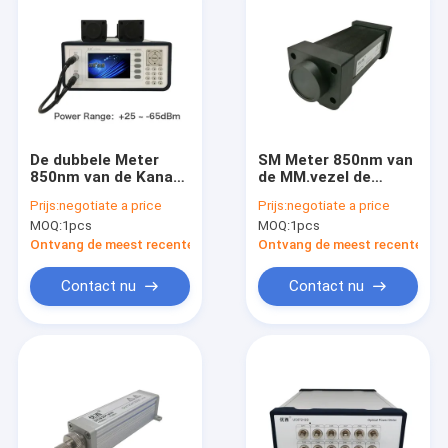
De dubbele Meter
SM Meter 850nm van
850nm van de Kanaal
de MM.vezel de
Optische Macht aan
Optische Macht aan
Prijs:
negotiate a price
Prijs:
negotiate a price
de Externe Sonde van
1700nm-Golflengte
MOQ:
1pcs
MOQ:
1pcs
1700nm
Ontvang de meest recente Prijs
Ontvang de meest recente Prij
Contact nu
Contact nu
Huis
Producten
Ongeveer ons