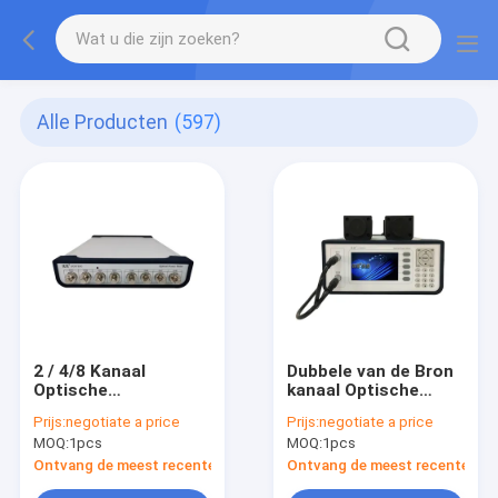
Alle Producten
(597)
2 / 4/8 Kanaal
Dubbele van de Bron
Optische
kanaal Optische
Machtsmeter 850nm
Laser Machtsmeter
Prijs:
negotiate a price
Prijs:
negotiate a price
aan 1700 NM
1200nm aan 1610nm
MOQ:
1pcs
MOQ:
1pcs
Ontvang de meest recente Prijs
Ontvang de meest recente Prij